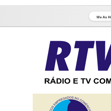
sindicato dos empregados no comércio de bauru
We As H